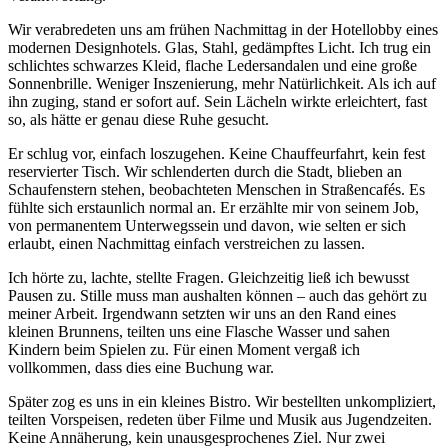
Wir verabredeten uns am frühen Nachmittag in der Hotellobby eines
modernen Designhotels. Glas, Stahl, gedämpftes Licht. Ich trug ein
schlichtes schwarzes Kleid, flache Ledersandalen und eine große
Sonnenbrille. Weniger Inszenierung, mehr Natürlichkeit. Als ich auf
ihn zuging, stand er sofort auf. Sein Lächeln wirkte erleichtert, fast
so, als hätte er genau diese Ruhe gesucht.
Er schlug vor, einfach loszugehen. Keine Chauffeurfahrt, kein fest
reservierter Tisch. Wir schlenderten durch die Stadt, blieben an
Schaufenstern stehen, beobachteten Menschen in Straßencafés. Es
fühlte sich erstaunlich normal an. Er erzählte mir von seinem Job,
von permanentem Unterwegssein und davon, wie selten er sich
erlaubt, einen Nachmittag einfach verstreichen zu lassen.
Ich hörte zu, lachte, stellte Fragen. Gleichzeitig ließ ich bewusst
Pausen zu. Stille muss man aushalten können – auch das gehört zu
meiner Arbeit. Irgendwann setzten wir uns an den Rand eines
kleinen Brunnens, teilten uns eine Flasche Wasser und sahen
Kindern beim Spielen zu. Für einen Moment vergaß ich
vollkommen, dass dies eine Buchung war.
Später zog es uns in ein kleines Bistro. Wir bestellten unkompliziert,
teilten Vorspeisen, redeten über Filme und Musik aus Jugendzeiten.
Keine Annäherung, kein unausgesprochenes Ziel. Nur zwei